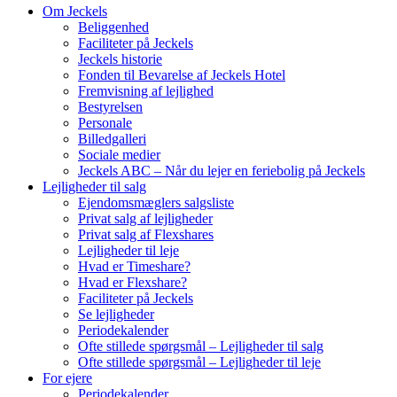
Om Jeckels
Beliggenhed
Faciliteter på Jeckels
Jeckels historie
Fonden til Bevarelse af Jeckels Hotel
Fremvisning af lejlighed
Bestyrelsen
Personale
Billedgalleri
Sociale medier
Jeckels ABC – Når du lejer en feriebolig på Jeckels
Lejligheder til salg
Ejendomsmæglers salgsliste
Privat salg af lejligheder
Privat salg af Flexshares
Lejligheder til leje
Hvad er Timeshare?
Hvad er Flexshare?
Faciliteter på Jeckels
Se lejligheder
Periodekalender
Ofte stillede spørgsmål – Lejligheder til salg
Ofte stillede spørgsmål – Lejligheder til leje
For ejere
Periodekalender