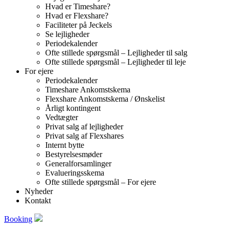
Hvad er Timeshare?
Hvad er Flexshare?
Faciliteter på Jeckels
Se lejligheder
Periodekalender
Ofte stillede spørgsmål – Lejligheder til salg
Ofte stillede spørgsmål – Lejligheder til leje
For ejere
Periodekalender
Timeshare Ankomstskema
Flexshare Ankomstskema / Ønskelist
Årligt kontingent
Vedtægter
Privat salg af lejligheder
Privat salg af Flexshares
Internt bytte
Bestyrelsesmøder
Generalforsamlinger
Evalueringsskema
Ofte stillede spørgsmål – For ejere
Nyheder
Kontakt
Booking