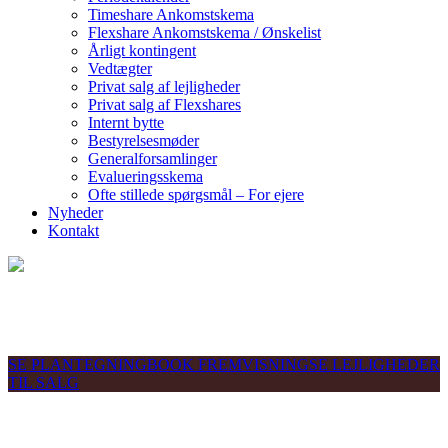
Timeshare Ankomstskema
Flexshare Ankomstskema / Ønskelist
Årligt kontingent
Vedtægter
Privat salg af lejligheder
Privat salg af Flexshares
Internt bytte
Bestyrelsesmøder
Generalforsamlinger
Evalueringsskema
Ofte stillede spørgsmål – For ejere
Nyheder
Kontakt
Lejlighed 1
SE PLANTEGNING
BOOK FREMVISNING
SE LEJLIGHEDER
TIL SALG