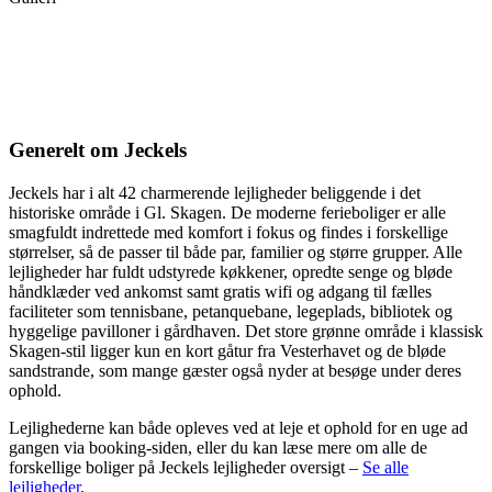
Generelt om Jeckels
Jeckels har i alt 42 charmerende lejligheder beliggende i det
historiske område i Gl. Skagen. De moderne ferieboliger er alle
smagfuldt indrettede med komfort i fokus og findes i forskellige
størrelser, så de passer til både par, familier og større grupper. Alle
lejligheder har fuldt udstyrede køkkener, opredte senge og bløde
håndklæder ved ankomst samt gratis wifi og adgang til fælles
faciliteter som tennisbane, petanquebane, legeplads, bibliotek og
hyggelige pavilloner i gårdhaven. Det store grønne område i klassisk
Skagen-stil ligger kun en kort gåtur fra Vesterhavet og de bløde
sandstrande, som mange gæster også nyder at besøge under deres
ophold.
Lejlighederne kan både opleves ved at leje et ophold for en uge ad
gangen via booking-siden, eller du kan læse mere om alle de
forskellige boliger på Jeckels lejligheder oversigt –
Se alle
lejligheder
.