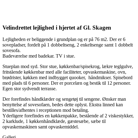
Velindrettet lejlighed i hjertet af Gl. Skagen
Lejligheden er beliggende i grundplan og er på 76 m2. Der er 6
sovepladser, fordelt på 1 dobbeltseng, 2 enkeltsenge samt 1 dobbelt
sovesofa.
Badeværelse med badekar. TV i stue.
​Stueplan mod syd. Stor stue, køkkenbar/spisekrog, lækre teglgulve,
fritstående køkkenbar med alle faciliteter, opvaskemaskine, ovn,
brødrister, køkken med indbygget quooker, håndmikser. Spisebord
med plads til 6 personer. Der er porcelæn og bestik til 12 personer.
Egen stor sydvendt terrasse.​
Der forefindes håndklæder og sengetøj til sengene. Ønsker man
benyttelse af sovesofaen, bedes dette oplyst. Ekstra linned kan
bestilles/afhentes i receptionen mod betaling.
Yderligere forefindes en køkkenpakke, bestående af 2 viskestykker,
2 karklude, 1 køkkenhåndklæde, gæstesæbe, sæbe til
opvaskemaskinen samt opvaskemiddel.
Galleri