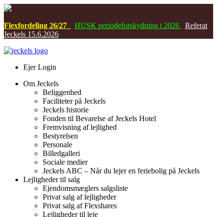
Flexfordeling 26/27
HUSK
periodeforskydning
i 2026
Referat
Jeckels 15.6.2026
Ejer Login
Om Jeckels
Beliggenhed
Faciliteter på Jeckels
Jeckels historie
Fonden til Bevarelse af Jeckels Hotel
Fremvisning af lejlighed
Bestyrelsen
Personale
Billedgalleri
Sociale medier
Jeckels ABC – Når du lejer en feriebolig på Jeckels
Lejligheder til salg
Ejendomsmæglers salgsliste
Privat salg af lejligheder
Privat salg af Flexshares
Lejligheder til leje