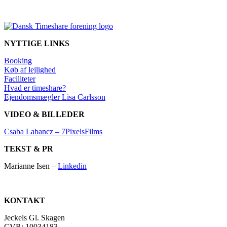
NYTTIGE LINKS
Booking
Køb af lejlighed
Faciliteter
Hvad er timeshare?
Ejendomsmægler Lisa Carlsson
VIDEO & BILLEDER
Csaba Labancz – 7PixelsFilms
TEKST & PR
Marianne Isen –
Linkedin
KONTAKT
Jeckels Gl. Skagen
CVR: 10034183