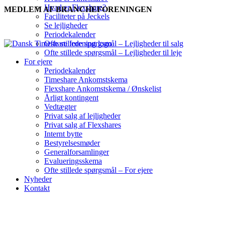
Hvad er Flexshare?
MEDLEM AF BRANCHEFORENINGEN
Faciliteter på Jeckels
Se lejligheder
Periodekalender
Ofte stillede spørgsmål – Lejligheder til salg
Ofte stillede spørgsmål – Lejligheder til leje
For ejere
Periodekalender
Timeshare Ankomstskema
Flexshare Ankomstskema / Ønskelist
Årligt kontingent
Vedtægter
Privat salg af lejligheder
Privat salg af Flexshares
Internt bytte
Bestyrelsesmøder
Generalforsamlinger
Evalueringsskema
Ofte stillede spørgsmål – For ejere
Nyheder
Kontakt