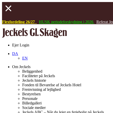
Flexfordeling 26/27
HUSK
periodeforskydning
i 2026
Referat Je
Ejer Login
DA
EN
Om Jeckels
Beliggenhed
Faciliteter på Jeckels
Jeckels historie
Fonden til Bevarelse af Jeckels Hotel
Fremvisning af lejlighed
Bestyrelsen
Personale
Billedgalleri
Sociale medier
Jeckels ABC – Når du lejer en feriebolig på Jeckels