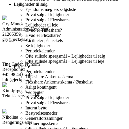
Lejligheder til salg
Ejendomsmæglers salgsliste
Privat salg af lejligheder
Privat salg af Flexshares
Gry Munck
Lejligheder til leje
Administration Hotelchef
Hvad er Timeshare?
21205359
Hvad er Flexshare?
gry@jeckels.dk
Faciliteter på Jeckels
Se lejligheder
Periodekalender
Ofte stillede spørgsmål – Lejligheder til salg
Ofte stillede spørgsmål – Lejligheder til leje
Tina Gaden Nyholm
For ejere
Receptionist
Periodekalender
+45 98 44 65 44
Timeshare Ankomstskema
info@jeckels.dk
Flexshare Ankomstskema / Ønskelist
Årligt kontingent
Kim Jørgensen
Vedtægter
Teknisk serviceleder
Privat salg af lejligheder
Privat salg af Flexshares
Internt bytte
Bestyrelsesmøder
Nikolina
Generalforsamlinger
Rengøringsleder
Evalueringsskema
Ofte stillede spørgsmål – For ejere