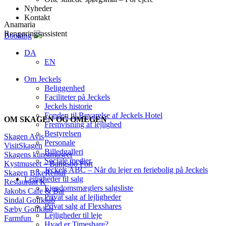
Nyheder
Kontakt
Anamaria
Rengøringsassistent
Booking
DA
EN
Om Jeckels
Beliggenhed
Faciliteter på Jeckels
Jeckels historie
Fonden til Bevarelse af Jeckels Hotel
OM SKAGEN OG OMEGEN
Fremvisning af lejlighed
Bestyrelsen
Skagen Avis
Personale
VisitSkagen
Billedgalleri
Skagens kunstmuseer
Sociale medier
Kystmuseet – Bangsbo Fort
Jeckels ABC – Når du lejer en feriebolig på Jeckels
Skagen BikeRental
Lejligheder til salg
Restaurant K
Ejendomsmæglers salgsliste
Jakobs Cafe & Bar
Privat salg af lejligheder
Sindal Golfklub
Privat salg af Flexshares
Sæby Golfklub
Lejligheder til leje
Farmfun
Hvad er Timeshare?