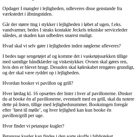
Opdager I mangler i lejligheden, udleveres disse genstande fra
værkstedet i åbningstiden.
Går der større ting i stykker i lejligheden i løbet af ugen, f.eks.
vandvarmer, bedes I straks kontakte Jeckels tekniske serviceleder
således, at skaden kan udbedres snarest muligt.
Hvad skal vi selv gøre i lejligheden inden nøglerne afleveres?
I bedes tage sengetøjet af og komme det i vasketøjssækken tillige
med samtlige håndklæder og viskestykker. Ovnen skal gøres ren,
hvis den er blevet brugt. Desuden skal køleskabet rengøres grundigt,
og der skal være ryddet op i lejligheden.
Hvordan booker vi pavillon og grill?
Hver lørdag kl. 16 opsættes der lister i hver af pavillonerne. Ønsker
du at booke én af pavillonerne, eventuelt med en grill, skal du notere
dette på listen, tillige med lejlighedsnummer. Bookningen foregår
efter ’først til mølle’, og hver lejlighed kan kun booke én
pavillon/grill per uge.
Hvor finder vi petanque kugler?
Petanque kugler kan findes i den sorte skuffe i biblioteket.