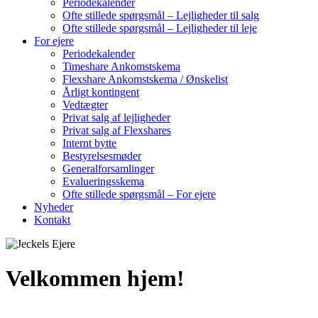
Periodekalender
Ofte stillede spørgsmål – Lejligheder til salg
Ofte stillede spørgsmål – Lejligheder til leje
For ejere
Periodekalender
Timeshare Ankomstskema
Flexshare Ankomstskema / Ønskelist
Årligt kontingent
Vedtægter
Privat salg af lejligheder
Privat salg af Flexshares
Internt bytte
Bestyrelsesmøder
Generalforsamlinger
Evalueringsskema
Ofte stillede spørgsmål – For ejere
Nyheder
Kontakt
Velkommen hjem!