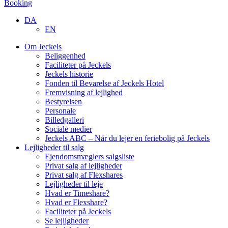
Booking
DA
EN
Om Jeckels
Beliggenhed
Faciliteter på Jeckels
Jeckels historie
Fonden til Bevarelse af Jeckels Hotel
Fremvisning af lejlighed
Bestyrelsen
Personale
Billedgalleri
Sociale medier
Jeckels ABC – Når du lejer en feriebolig på Jeckels
Lejligheder til salg
Ejendomsmæglers salgsliste
Privat salg af lejligheder
Privat salg af Flexshares
Lejligheder til leje
Hvad er Timeshare?
Hvad er Flexshare?
Faciliteter på Jeckels
Se lejligheder