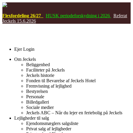
Flexfordeling 26/27
HUSK
periodeforskydning
i 2026
Referat
Jeckels 15.6.2026
Ejer Login
Om Jeckels
Beliggenhed
Faciliteter på Jeckels
Jeckels historie
Fonden til Bevarelse af Jeckels Hotel
Fremvisning af lejlighed
Bestyrelsen
Personale
Billedgalleri
Sociale medier
Jeckels ABC – Når du lejer en feriebolig på Jeckels
Lejligheder til salg
Ejendomsmæglers salgsliste
Privat salg af lejligheder