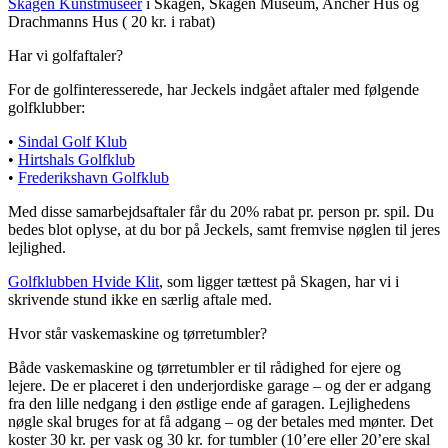
Skagen Kunstmuseer
i Skagen, Skagen Museum, Ancher Hus og
Drachmanns Hus ( 20 kr. i rabat)
Har vi golfaftaler?
For de golfinteresserede, har Jeckels indgået aftaler med følgende
golfklubber:
•
Sindal Golf Klub
•
Hirtshals Golfklub
•
Frederikshavn Golfklub
Med disse samarbejdsaftaler får du 20% rabat pr. person pr. spil. Du
bedes blot oplyse, at du bor på Jeckels, samt fremvise nøglen til jeres
lejlighed.
Golfklubben Hvide Klit
, som ligger tættest på Skagen, har vi i
skrivende stund ikke en særlig aftale med.
Hvor står vaskemaskine og tørretumbler?
Både vaskemaskine og tørretumbler er til rådighed for ejere og
lejere. De er placeret i den underjordiske garage – og der er adgang
fra den lille nedgang i den østlige ende af garagen. Lejlighedens
nøgle skal bruges for at få adgang – og der betales med mønter. Det
koster 30 kr. per vask og 30 kr. for tumbler (10’ere eller 20’ere skal