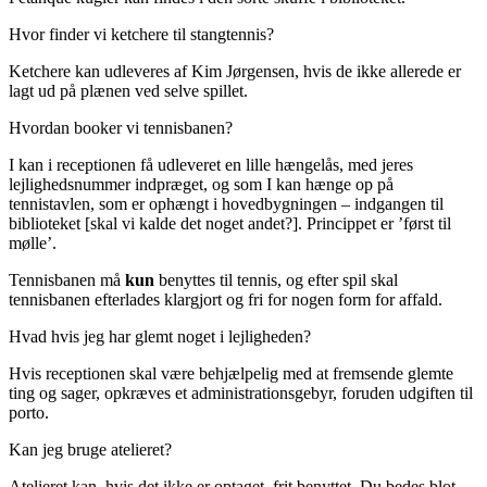
Hvor finder vi ketchere til stangtennis?
Ketchere kan udleveres af Kim Jørgensen, hvis de ikke allerede er
lagt ud på plænen ved selve spillet.
Hvordan booker vi tennisbanen?
I kan i receptionen få udleveret en lille hængelås, med jeres
lejlighedsnummer indpræget, og som I kan hænge op på
tennistavlen, som er ophængt i hovedbygningen – indgangen til
biblioteket [skal vi kalde det noget andet?]. Princippet er ’først til
mølle’.
Tennisbanen må
kun
benyttes til tennis, og efter spil skal
tennisbanen efterlades klargjort og fri for nogen form for affald.
Hvad hvis jeg har glemt noget i lejligheden?
Hvis receptionen skal være behjælpelig med at fremsende glemte
ting og sager, opkræves et administrationsgebyr, foruden udgiften til
porto.
Kan jeg bruge atelieret?
Atelieret kan, hvis det ikke er optaget, frit benyttet. Du bedes blot