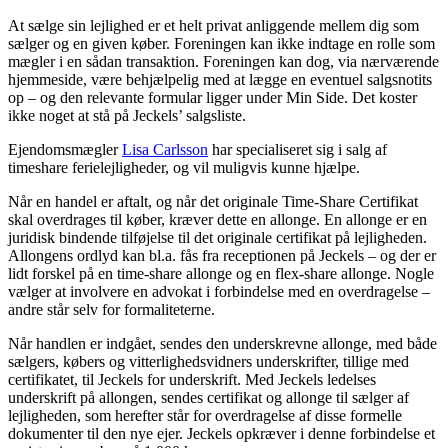
At sælge sin lejlighed er et helt privat anliggende mellem dig som
sælger og en given køber. Foreningen kan ikke indtage en rolle som
mægler i en sådan transaktion. Foreningen kan dog, via nærværende
hjemmeside, være behjælpelig med at lægge en eventuel salgsnotits
op – og den relevante formular ligger under Min Side. Det koster
ikke noget at stå på Jeckels’ salgsliste.
Ejendomsmægler
Lisa Carlsson
har specialiseret sig i salg af
timeshare ferielejligheder, og vil muligvis kunne hjælpe.
Når en handel er aftalt, og når det originale Time-Share Certifikat
skal overdrages til køber, kræver dette en allonge. En allonge er en
juridisk bindende tilføjelse til det originale certifikat på lejligheden.
Allongens ordlyd kan bl.a. fås fra receptionen på Jeckels – og der er
lidt forskel på en time-share allonge og en flex-share allonge. Nogle
vælger at involvere en advokat i forbindelse med en overdragelse –
andre står selv for formaliteterne.
Når handlen er indgået, sendes den underskrevne allonge, med både
sælgers, købers og vitterlighedsvidners underskrifter, tillige med
certifikatet, til Jeckels for underskrift. Med Jeckels ledelses
underskrift på allongen, sendes certifikat og allonge til sælger af
lejligheden, som herefter står for overdragelse af disse formelle
dokumenter til den nye ejer. Jeckels opkræver i denne forbindelse et