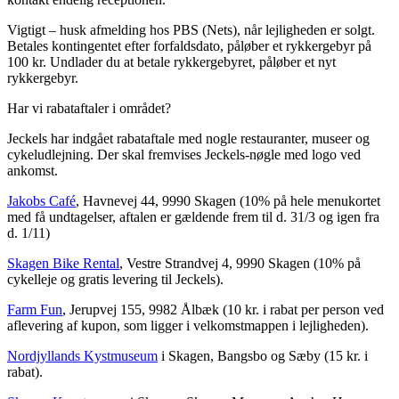
Vigtigt – husk afmelding hos PBS (Nets), når lejligheden er solgt.
Betales kontingentet efter forfaldsdato, påløber et rykkergebyr på
100 kr. Undlader du at betale rykkergebyret, påløber et nyt
rykkergebyr.
Har vi rabataftaler i området?
Jeckels har indgået rabataftale med nogle restauranter, museer og
cykeludlejning. Der skal fremvises Jeckels-nøgle med logo ved
ankomst.
Jakobs Café
, Havnevej 44, 9990 Skagen (10% på hele menukortet
med få undtagelser, aftalen er gældende frem til d. 31/3 og igen fra
d. 1/11)
Skagen Bike Rental
, Vestre Strandvej 4, 9990 Skagen (10% på
cykelleje og gratis levering til Jeckels).
Farm Fun
, Jerupvej 155, 9982 Ålbæk (10 kr. i rabat per person ved
aflevering af kupon, som ligger i velkomstmappen i lejligheden).
Nordjyllands Kystmuseum
i Skagen, Bangsbo og Sæby (15 kr. i
rabat).