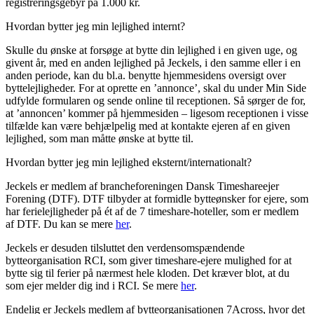
registreringsgebyr på 1.000 kr.
Hvordan bytter jeg min lejlighed internt?
Skulle du ønske at forsøge at bytte din lejlighed i en given uge, og
givent år, med en anden lejlighed på Jeckels, i den samme eller i en
anden periode, kan du bl.a. benytte hjemmesidens oversigt over
byttelejligheder. For at oprette en ’annonce’, skal du under Min Side
udfylde formularen og sende online til receptionen. Så sørger de for,
at ’annoncen’ kommer på hjemmesiden – ligesom receptionen i visse
tilfælde kan være behjælpelig med at kontakte ejeren af en given
lejlighed, som man måtte ønske at bytte til.
Hvordan bytter jeg min lejlighed eksternt/internationalt?
Jeckels er medlem af brancheforeningen Dansk Timeshareejer
Forening (DTF). DTF tilbyder at formidle bytteønsker for ejere, som
har ferielejligheder på ét af de 7 timeshare-hoteller, som er medlem
af DTF. Du kan se mere
her
.
Jeckels er desuden tilsluttet den verdensomspændende
bytteorganisation RCI, som giver timeshare-ejere mulighed for at
bytte sig til ferier på nærmest hele kloden. Det kræver blot, at du
som ejer melder dig ind i RCI. Se mere
her
.
Endelig er Jeckels medlem af bytteorganisationen 7Across, hvor det