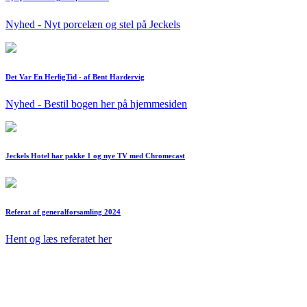
Nyhed - Nyt porcelæn og stel på Jeckels
Det Var En HerligTid - af Bent Hardervig
Nyhed - Bestil bogen her på hjemmesiden
Jeckels Hotel har pakke 1 og nye TV med Chromecast
Referat af generalforsamling 2024
Hent og læs referatet her