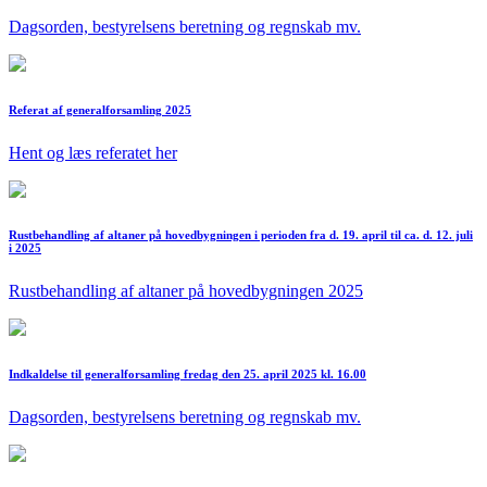
Dagsorden, bestyrelsens beretning og regnskab mv.
Referat af generalforsamling 2025
Hent og læs referatet her
Rustbehandling af altaner på hovedbygningen i perioden fra d. 19. april til ca. d. 12. juli
i 2025
Rustbehandling af altaner på hovedbygningen 2025
Indkaldelse til generalforsamling fredag den 25. april 2025 kl. 16.00
Dagsorden, bestyrelsens beretning og regnskab mv.