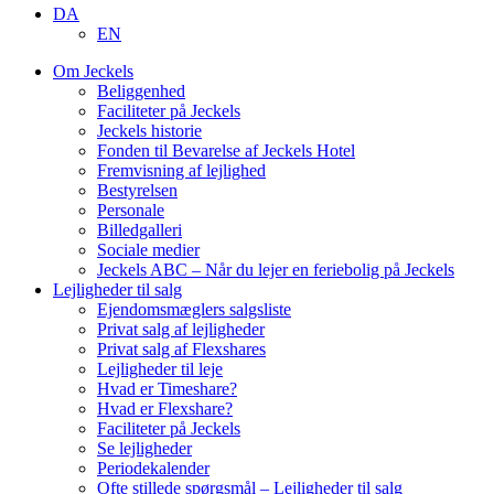
DA
EN
Om Jeckels
Beliggenhed
Faciliteter på Jeckels
Jeckels historie
Fonden til Bevarelse af Jeckels Hotel
Fremvisning af lejlighed
Bestyrelsen
Personale
Billedgalleri
Sociale medier
Jeckels ABC – Når du lejer en feriebolig på Jeckels
Lejligheder til salg
Ejendomsmæglers salgsliste
Privat salg af lejligheder
Privat salg af Flexshares
Lejligheder til leje
Hvad er Timeshare?
Hvad er Flexshare?
Faciliteter på Jeckels
Se lejligheder
Periodekalender
Ofte stillede spørgsmål – Lejligheder til salg