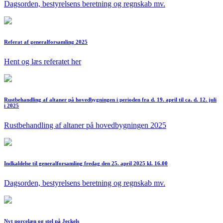
Dagsorden, bestyrelsens beretning og regnskab mv.
Referat af generalforsamling 2025
Hent og læs referatet her
Rustbehandling af altaner på hovedbygningen i perioden fra d. 19. april til ca. d. 12. juli
i 2025
Rustbehandling af altaner på hovedbygningen 2025
Indkaldelse til generalforsamling fredag den 25. april 2025 kl. 16.00
Dagsorden, bestyrelsens beretning og regnskab mv.
Nyt porcelæn og stel på Jeckels