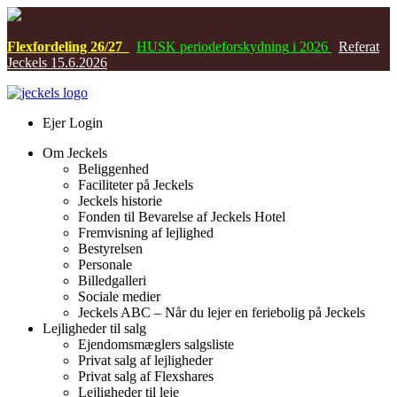
Flexfordeling 26/27
HUSK
periodeforskydning
i 2026
Referat
Jeckels 15.6.2026
Ejer Login
Om Jeckels
Beliggenhed
Faciliteter på Jeckels
Jeckels historie
Fonden til Bevarelse af Jeckels Hotel
Fremvisning af lejlighed
Bestyrelsen
Personale
Billedgalleri
Sociale medier
Jeckels ABC – Når du lejer en feriebolig på Jeckels
Lejligheder til salg
Ejendomsmæglers salgsliste
Privat salg af lejligheder
Privat salg af Flexshares
Lejligheder til leje