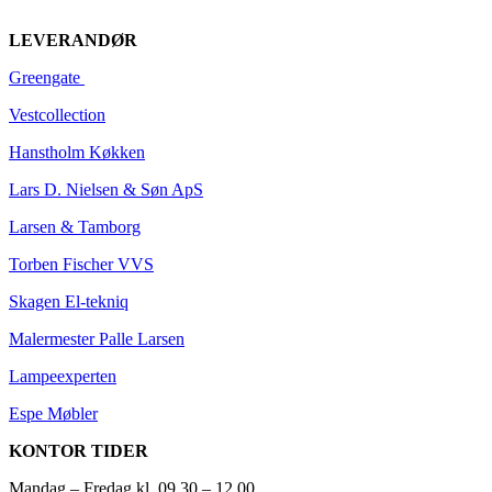
LEVERANDØR
Greengate
Vestcoll
ection
Hanstholm Køkken
Lars D. Nielsen & Søn ApS
Larsen & Tamborg
Torben Fischer VVS
Skagen El-tekniq
Malermester Palle Larsen
Lampeexperten
Espe Møbler
KONTOR TIDER
Mandag – Fredag kl. 09.30 – 12.00