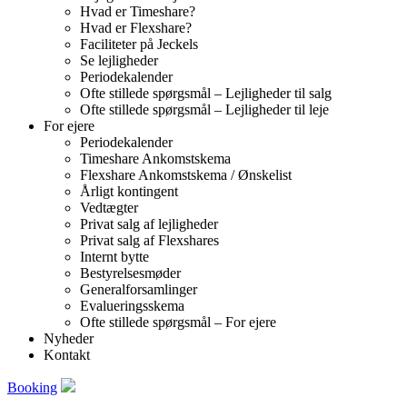
Hvad er Timeshare?
Hvad er Flexshare?
Faciliteter på Jeckels
Se lejligheder
Periodekalender
Ofte stillede spørgsmål – Lejligheder til salg
Ofte stillede spørgsmål – Lejligheder til leje
For ejere
Periodekalender
Timeshare Ankomstskema
Flexshare Ankomstskema / Ønskelist
Årligt kontingent
Vedtægter
Privat salg af lejligheder
Privat salg af Flexshares
Internt bytte
Bestyrelsesmøder
Generalforsamlinger
Evalueringsskema
Ofte stillede spørgsmål – For ejere
Nyheder
Kontakt
Booking