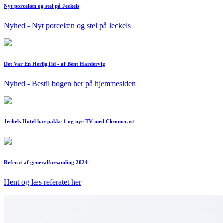
Nyt porcelæn og stel på Jeckels
Nyhed - Nyt porcelæn og stel på Jeckels
Det Var En HerligTid - af Bent Hardervig
Nyhed - Bestil bogen her på hjemmesiden
Jeckels Hotel har pakke 1 og nye TV med Chromecast
Referat af generalforsamling 2024
Hent og læs referatet her