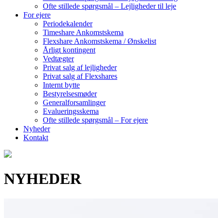
Ofte stillede spørgsmål – Lejligheder til leje
For ejere
Periodekalender
Timeshare Ankomstskema
Flexshare Ankomstskema / Ønskelist
Årligt kontingent
Vedtægter
Privat salg af lejligheder
Privat salg af Flexshares
Internt bytte
Bestyrelsesmøder
Generalforsamlinger
Evalueringsskema
Ofte stillede spørgsmål – For ejere
Nyheder
Kontakt
NYHEDER