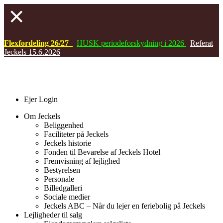
Flexfordeling 26/27
HUSK
periodeforskydning
i 2026
Referat
Jeckels 15.6.2026
Ejer Login
Om Jeckels
Beliggenhed
Faciliteter på Jeckels
Jeckels historie
Fonden til Bevarelse af Jeckels Hotel
Fremvisning af lejlighed
Bestyrelsen
Personale
Billedgalleri
Sociale medier
Jeckels ABC – Når du lejer en feriebolig på Jeckels
Lejligheder til salg