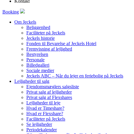
Kontakt
Booking
Om Jeckels
Beliggenhed
Faciliteter på Jeckels
Jeckels historie
Fonden til Bevarelse af Jeckels Hotel
Fremvisning af lejlighed
Bestyrelsen
Personale
Billedgalleri
Sociale medier
Jeckels ABC – Når du lejer en feriebolig på Jeckels
Lejligheder til salg
Ejendomsmæglers salgsliste
Privat salg af lejligheder
Privat salg af Flexshares
Lejligheder til leje
Hvad er Timeshare?
Hvad er Flexshare?
Faciliteter på Jeckels
Se lejligheder
Periodekalender