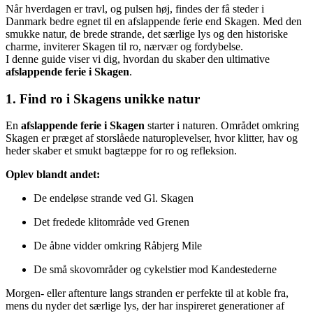
Når hverdagen er travl, og pulsen høj, findes der få steder i
Danmark bedre egnet til en afslappende ferie end Skagen. Med den
smukke natur, de brede strande, det særlige lys og den historiske
charme, inviterer Skagen til ro, nærvær og fordybelse.
I denne guide viser vi dig, hvordan du skaber den ultimative
afslappende ferie i Skagen
.
1. Find ro i Skagens unikke natur
En
afslappende ferie i Skagen
starter i naturen. Området omkring
Skagen er præget af storslåede naturoplevelser, hvor klitter, hav og
heder skaber et smukt bagtæppe for ro og refleksion.
Oplev blandt andet:
De endeløse strande ved Gl. Skagen
Det fredede klitområde ved Grenen
De åbne vidder omkring Råbjerg Mile
De små skovområder og cykelstier mod Kandestederne
Morgen- eller aftenture langs stranden er perfekte til at koble fra,
mens du nyder det særlige lys, der har inspireret generationer af