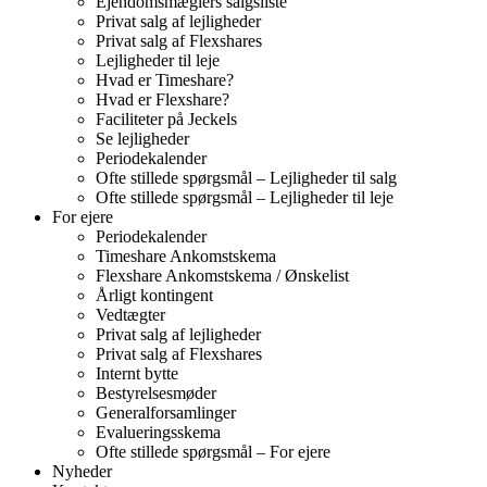
Ejendomsmæglers salgsliste
Privat salg af lejligheder
Privat salg af Flexshares
Lejligheder til leje
Hvad er Timeshare?
Hvad er Flexshare?
Faciliteter på Jeckels
Se lejligheder
Periodekalender
Ofte stillede spørgsmål – Lejligheder til salg
Ofte stillede spørgsmål – Lejligheder til leje
For ejere
Periodekalender
Timeshare Ankomstskema
Flexshare Ankomstskema / Ønskelist
Årligt kontingent
Vedtægter
Privat salg af lejligheder
Privat salg af Flexshares
Internt bytte
Bestyrelsesmøder
Generalforsamlinger
Evalueringsskema
Ofte stillede spørgsmål – For ejere
Nyheder