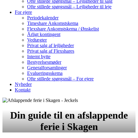
Ofte stillede spørgsmål – Lejligheder til salg
Ofte stillede spørgsmål – Lejligheder til leje
For ejere
Periodekalender
Timeshare Ankomstskema
Flexshare Ankomstskema / Ønskelist
Årligt kontingent
Vedtægter
Privat salg af lejligheder
Privat salg af Flexshares
Internt bytte
Bestyrelsesmøder
Generalforsamlinger
Evalueringsskema
Ofte stillede spørgsmål – For ejere
Nyheder
Kontakt
Din guide til en afslappende
ferie i Skagen